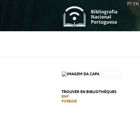
PT
EN
L
S
C
C
S
S
A
A
TROUVER EN BIBLIOTHÈQUES
BNP
PORBASE