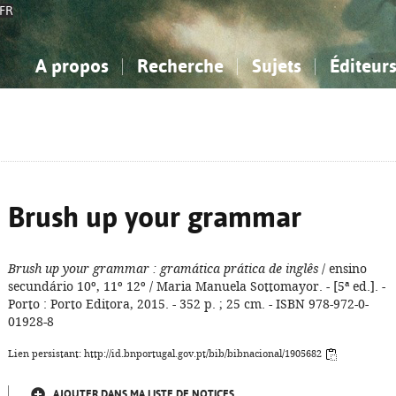
FR
A propos
Recherche
Sujets
Éditeur
a Bibliographie Nationale
imple
onnaissance, Information...
onnaissance, Information...
Avancée
Mes notices
Comment utiliser
Philosophie, psychologie...
Philosophie, psychologie...
Aide - FAQ
ciences sociales...
ciences sociales...
Mathématiques, sciences
Mathématiques, sciences
rts, sport...
rts, sport...
naturelles...
Littérature, linguistique...
naturelles...
Littérature, linguistique...
Brush up your grammar
Brush up your grammar
: gramática prática de inglês
/ ensino
secundário 10º, 11º 12º / Maria Manuela Sottomayor. - [5ª ed.]. -
Porto : Porto Editora, 2015. - 352 p. ; 25 cm. - ISBN 978-972-0-
01928-8
Lien persistant: http://id.bnportugal.gov.pt/bib/bibnacional/1905682
AJOUTER DANS MA LISTE DE NOTICES