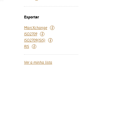
Exportar
MarcXchange
ISO2709
ISO2709(ISIS)
RIS
Ver a minha lista