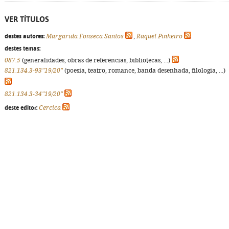
VER TÍTULOS
destes autores:
Margarida Fonseca Santos
,
Raquel Pinheiro
destes temas:
087.5
(generalidades, obras de referências, bibliotecas, ...)
821.134.3-93"19/20"
(poesia, teatro, romance, banda desenhada, filologia, ...)
821.134.3-34"19/20"
deste editor:
Cercica