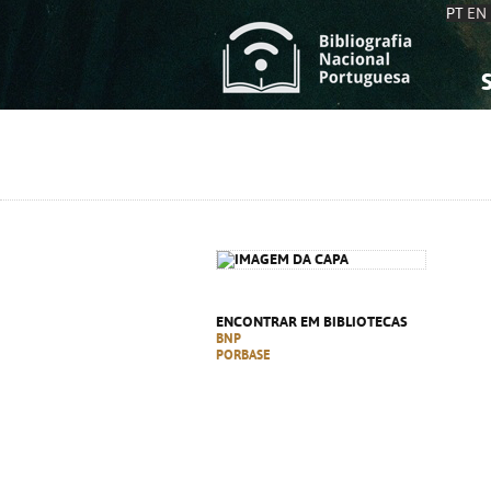
PT
EN
S
S
C
C
C
C
A
A
ENCONTRAR EM BIBLIOTECAS
BNP
PORBASE