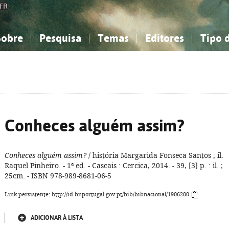
FR
Sobre
Pesquisa
Temas
Editores
Tipo 
obre a Bibliografia Nacional
imples
onhecimento, Informação...
onhecimento, Informação...
Combinada
A minha lista
Como utilizar
Filosofia, psicologia...
Filosofia, psicologia...
Perguntas frequente
iências sociais...
iências sociais...
Ciências exatas e naturais...
Ciências exatas e naturais...
rte, desporto...
rte, desporto...
Literatura, linguística...
Literatura, linguística...
Conheces alguém assim?
Conheces alguém assim?
/ história Margarida Fonseca Santos ; il.
Raquel Pinheiro. - 1ª ed. - Cascais : Cercica, 2014. - 39, [3] p. : il. ;
25cm. - ISBN 978-989-8681-06-5
Link persistente: http://id.bnportugal.gov.pt/bib/bibnacional/1906200
ADICIONAR À LISTA