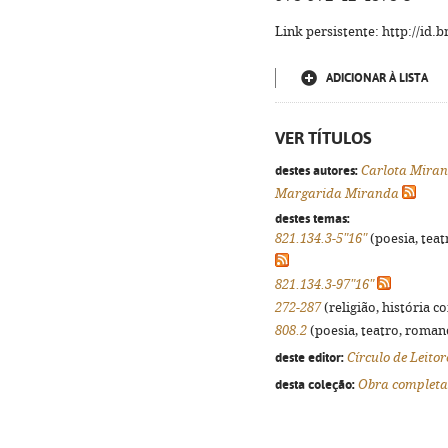
Link persistente: http://id
ADICIONAR À LISTA
VER TÍTULOS
destes autores:
Carlota Mira
Margarida Miranda
destes temas:
821.134.3-5"16"
(poesia, teat
821.134.3-97"16"
272-287
(religião, história c
808.2
(poesia, teatro, romanc
deste editor:
Círculo de Leitor
desta coleção:
Obra completa 