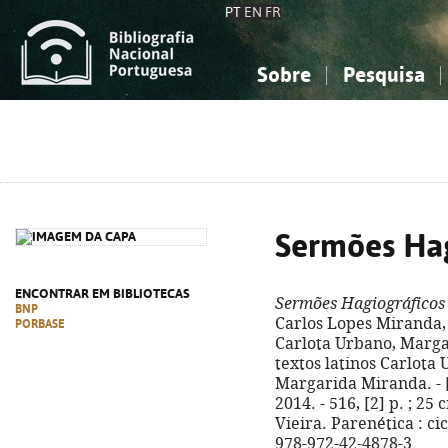
PT
EN
FR
Sobre
Pesquisa
Sobre a Bibliografia Nacional
Simples
Conhecimento, Informação...
Conhecimento, Informação...
Combinada
A
Ciências sociais...
Ciências sociais...
Arte, desporto...
Arte, desporto...
Sermões Hag
ENCONTRAR EM BIBLIOTECAS
Sermões Hagiográficos 
BNP
Carlos Lopes Miranda,
PORBASE
Carlota Urbano, Marga
textos latinos Carlota
Margarida Miranda. - [
2014. - 516, [2] p. ; 2
Vieira. Parenética : cicl
978-972-42-4878-3