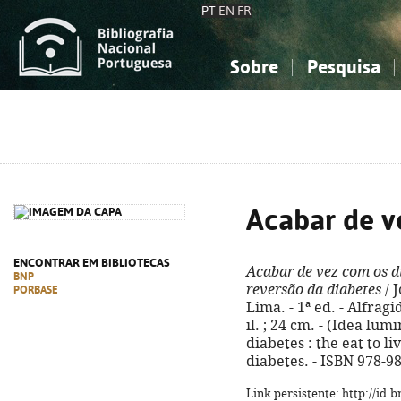
PT
EN
FR
Sobre
Pesquisa
Sobre a Bibliografia Nacional
Simples
Conhecimento, Informação...
Conhecimento, Informação...
Combinada
A
Ciências sociais...
Ciências sociais...
Arte, desporto...
Arte, desporto...
Acabar de v
ENCONTRAR EM BIBLIOTECAS
Acabar de vez com os d
BNP
reversão da diabetes
/ 
PORBASE
Lima. - 1ª ed. - Alfragi
il. ; 24 cm. - (Idea lumi
diabetes : the eat to l
diabetes. - ISBN 978-9
Link persistente: http://id