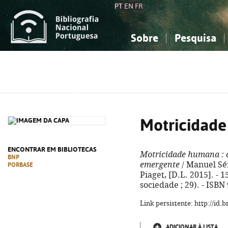
PT
EN
FR
Sobre
Pesquisa
Sobre a Bibliografia Nacional
Simples
Conhecimento, Informação...
Conhecimento, Informação...
Combinada
A
Ciências sociais...
Ciências sociais...
Arte, desporto...
Arte, desporto...
Motricidad
ENCONTRAR EM BIBLIOTECAS
Motricidade humana
: 
BNP
emergente
/ Manuel Sérg
PORBASE
Piaget, [D.L. 2015]. - 1
sociedade ; 29). - ISBN
Link persistente: http://id
ADICIONAR À LISTA