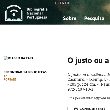
PT
EN
FR
Sobre
Pesquisa
Sobre a Bibliografia Nacional
Simples
Conhecimento, Informação...
Conhecimento, Informação...
Combinada
A
Ciências sociais...
Ciências sociais...
Arte, desporto...
Arte, desporto...
O justo ou a
ENCONTRAR EM BIBLIOTECAS
O justo ou a essência d
BNP
Casimiro. - [Reimp.]. - 
PORBASE
- 203 p. ; 24 cm. - (Pen
972-8407-18-1
Link persistente: http://id
ADICIONAR À LISTA