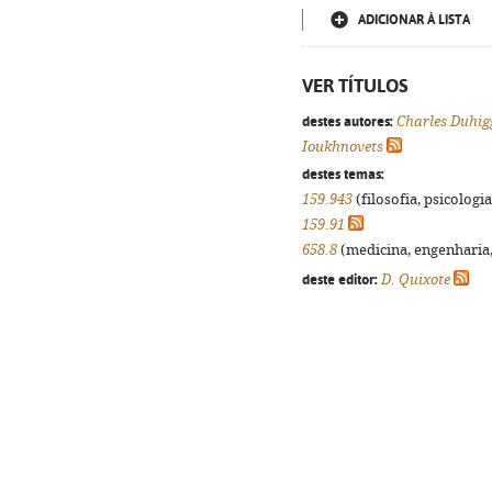
ADICIONAR À LISTA
VER TÍTULOS
destes autores:
Charles Duhig
Ioukhnovets
destes temas:
159.943
(filosofia, psicologia,
159.91
658.8
(medicina, engenharia, 
deste editor:
D. Quixote