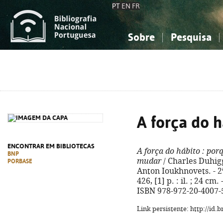
PT
EN
FR
Sobre
Pesquisa
Sobre a Bibliografia Nacional
Simples
Conhecimento, Informação...
Conhecimento, Informação...
Combinada
A
Ciências sociais...
Ciências sociais...
Arte, desporto...
Arte, desporto...
A força do h
ENCONTRAR EM BIBLIOTECAS
A força do hábito
: por
BNP
mudar
/ Charles Duhigg
PORBASE
Anton Ioukhnovets. - 2ª
426, [1] p. : il. ; 24 cm
ISBN 978-972-20-4007-
Link persistente: http://id