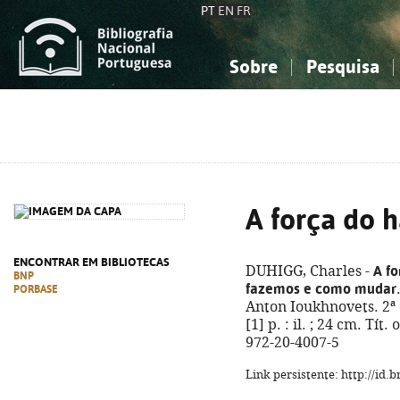
PT
EN
FR
Sobre
Pesquisa
Sobre a Bibliografia Nacional
Simples
Conhecimento, Informação...
Conhecimento, Informação...
Combinada
A
Ciências sociais...
Ciências sociais...
Arte, desporto...
Arte, desporto...
A força do h
ENCONTRAR EM BIBLIOTECAS
A fo
DUHIGG, Charles -
BNP
fazemos e como mudar
PORBASE
Anton Ioukhnovets. 2ª e
[1] p. : il. ; 24 cm. Tí
972-20-4007-5
Link persistente: http://id