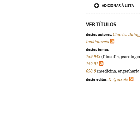
ADICIONAR À LISTA
VER TÍTULOS
destes autores:
Charles Duhig
Ioukhnovets
destes temas:
159.943
(filosofia, psicologia,
159.91
658.8
(medicina, engenharia, 
deste editor:
D. Quixote