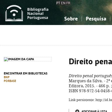
PT
EN
FR
Sobre
Pesquisa
Sobre a Bibliografia Nacional
Simples
Conhecimento, Informação...
Conhecimento, Informação...
Combinada
A
Ciências sociais...
Ciências sociais...
Arte, desporto...
Arte, desporto...
Direito pen
ENCONTRAR EM BIBLIOTECAS
Direito penal portuguê
BNP
Marques da Silva. - 2ª 
PORBASE
Editora, 2015. - 466 p. ;
ISBN 978-972-54-0458-
Link persistente: http://id
ADICIONAR À LISTA