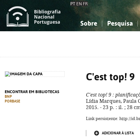
PT
EN
FR
Sobre
Pesquisa
Sobre a Bibliografia Nacional
Simples
Conhecimento, Informação...
Conhecimento, Informação...
Combinada
A
Ciências sociais...
Ciências sociais...
Arte, desporto...
Arte, desporto...
C'est top! 9
ENCONTRAR EM BIBLIOTECAS
C'est top! 9
: planificaç
BNP
Lídia Marques, Paula Cos
PORBASE
2015. - 23 p. : il. ; 28
Link persistente: http://id
ADICIONAR À LISTA