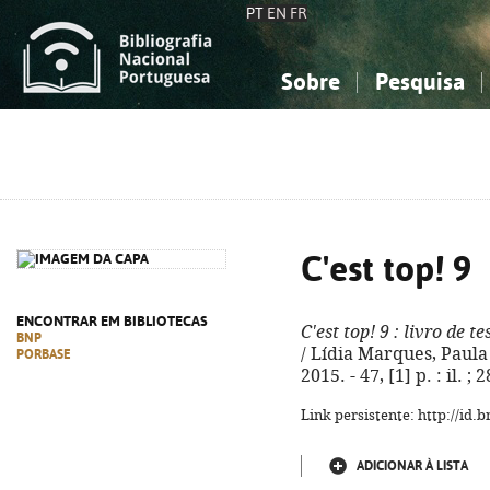
PT
EN
FR
Sobre
Pesquisa
Sobre a Bibliografia Nacional
Simples
Conhecimento, Informação...
Conhecimento, Informação...
Combinada
A
Ciências sociais...
Ciências sociais...
Arte, desporto...
Arte, desporto...
C'est top! 9
ENCONTRAR EM BIBLIOTECAS
C'est top! 9
: livro de te
BNP
/ Lídia Marques, Paula C
PORBASE
2015. - 47, [1] p. : il. 
Link persistente: http://id
ADICIONAR À LISTA