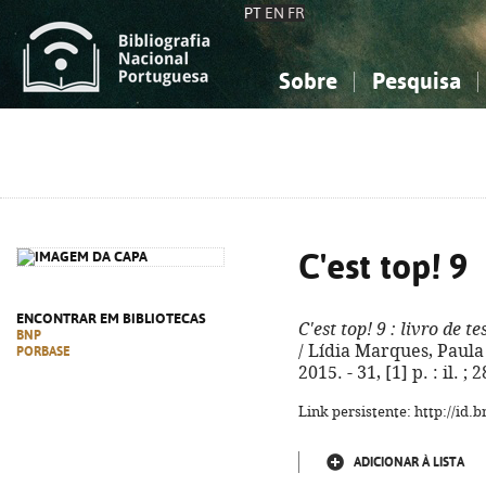
PT
EN
FR
Sobre
Pesquisa
Sobre a Bibliografia Nacional
Simples
Conhecimento, Informação...
Conhecimento, Informação...
Combinada
A
Ciências sociais...
Ciências sociais...
Arte, desporto...
Arte, desporto...
C'est top! 9
ENCONTRAR EM BIBLIOTECAS
C'est top! 9
: livro de te
BNP
/ Lídia Marques, Paula C
PORBASE
2015. - 31, [1] p. : il. 
Link persistente: http://id
ADICIONAR À LISTA