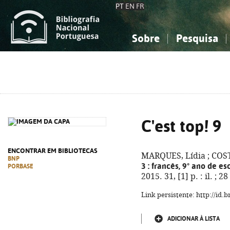
PT
EN
FR
Sobre
Pesquisa
Sobre a Bibliografia Nacional
Simples
Conhecimento, Informação...
Conhecimento, Informação...
Combinada
A
Ciências sociais...
Ciências sociais...
Arte, desporto...
Arte, desporto...
C'est top! 9
ENCONTRAR EM BIBLIOTECAS
MARQUES, Lídia ; COST
BNP
3
: francês, 9º ano de es
PORBASE
2015. 31, [1] p. : il. ;
Link persistente: http://id
ADICIONAR À LISTA