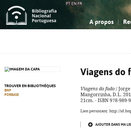
PT
EN
FR
A propos
Re
La Bibliographie Nationale
Simple
Connaissance, Information...
Connaissance, Information...
Avancée
Mes 
Sciences sociales...
Sciences sociales...
Arts, sport...
Arts, sport...
Viagens do 
TROUVER EN BIBLIOTHÈQUES
Viagens do fado
/ Jorge
BNP
Mangorrinha, D.L. 2014 (
PORBASE
21cm. - ISBN 978-989-
Lien persistant: http://id.
AJOUTER DANS MA LIS