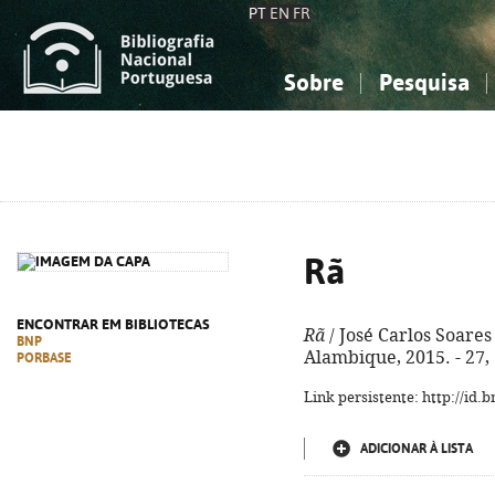
PT
EN
FR
Sobre
Pesquisa
Sobre a Bibliografia Nacional
Simples
Conhecimento, Informação...
Conhecimento, Informação...
Combinada
A
Ciências sociais...
Ciências sociais...
Arte, desporto...
Arte, desporto...
Rã
ENCONTRAR EM BIBLIOTECAS
Rã
/ José Carlos Soares ;
BNP
Alambique, 2015. - 27, [4
PORBASE
Link persistente: http://id
ADICIONAR À LISTA