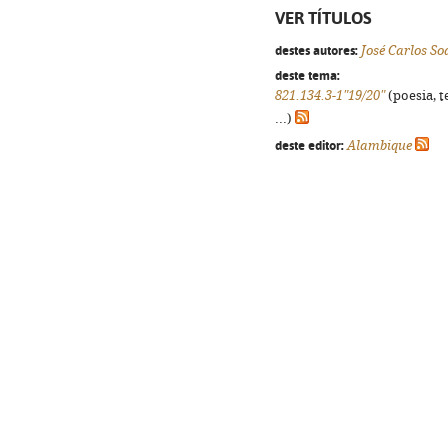
VER TÍTULOS
destes autores:
José Carlos So
deste tema:
821.134.3-1"19/20"
(poesia, t
...)
deste editor:
Alambique