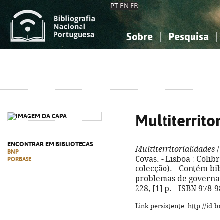
PT
EN
FR
Sobre
Pesquisa
Sobre a Bibliografia Nacional
Simples
Conhecimento, Informação...
Conhecimento, Informação...
Combinada
A
Ciências sociais...
Ciências sociais...
Arte, desporto...
Arte, desporto...
Multiterrito
ENCONTRAR EM BIBLIOTECAS
Multiterritorialidades
/
BNP
Covas. - Lisboa : Colibri,
PORBASE
colecção). - Contém bib
problemas de governan
228, [1] p. - ISBN 978-
Link persistente: http://id