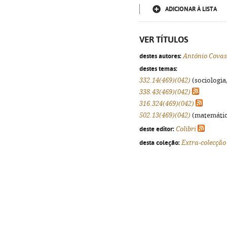
ADICIONAR À LISTA
VER TÍTULOS
destes autores:
António Covas
destes temas:
332.14(469)(042)
(sociologia,
338.43(469)(042)
316.324(469)(042)
502.13(469)(042)
(matemáticas
deste editor:
Colibri
desta coleção:
Extra-colecção