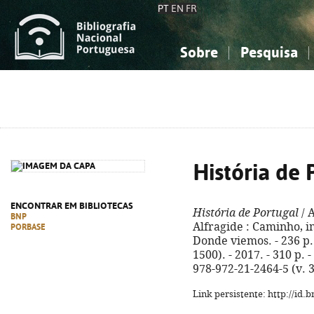
PT
EN
FR
Sobre
Pesquisa
Sobre a Bibliografia Nacional
Simples
Conhecimento, Informação...
Conhecimento, Informação...
Combinada
A
Ciências sociais...
Ciências sociais...
Arte, desporto...
Arte, desporto...
História de 
ENCONTRAR EM BIBLIOTECAS
História de Portugal
/ A
BNP
Alfragide : Caminho, imp.
PORBASE
Donde viemos. - 236 p.
1500). - 2017. - 310 p. 
978-972-21-2464-5 (v. 3
Link persistente: http://id