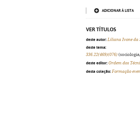
ADICIONAR À LISTA
VER TÍTULOS
deste autor:
Liliana Ivone da 
deste tema:
336.22(469)(076)
(sociologia,
deste editor:
Ordem dos Técnic
desta coleção:
Formação even