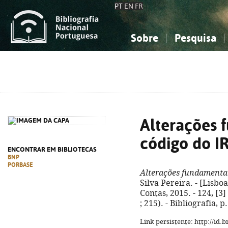
PT
EN
FR
Sobre
Pesquisa
Sobre a Bibliografia Nacional
Simples
Conhecimento, Informação...
Conhecimento, Informação...
Combinada
A
Ciências sociais...
Ciências sociais...
Arte, desporto...
Arte, desporto...
Alterações 
código do I
ENCONTRAR EM BIBLIOTECAS
BNP
PORBASE
Alterações fundamentai
Silva Pereira. - [Lisbo
Contas, 2015. - 124, [3]
; 215). - Bibliografia, p
Link persistente: http://id