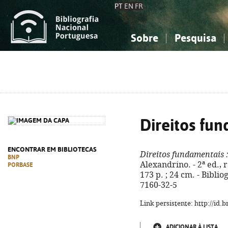
PT
EN
FR
Sobre
Pesquisa
Sobre a Bibliografia Nacional
Simples
Conhecimento, Informação...
Conhecimento, Informação...
Combinada
A
Ciências sociais...
Ciências sociais...
Arte, desporto...
Arte, desporto...
Direitos fu
ENCONTRAR EM BIBLIOTECAS
Direitos fundamentais
:
BNP
Alexandrino. - 2ª ed., r
PORBASE
173 p. ; 24 cm. - Biblio
7160-32-5
Link persistente: http://id
ADICIONAR À LISTA