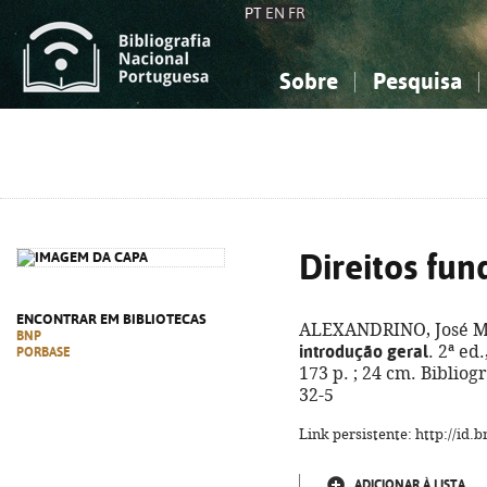
PT
EN
FR
Sobre
Pesquisa
Sobre a Bibliografia Nacional
Simples
Conhecimento, Informação...
Conhecimento, Informação...
Combinada
A
Ciências sociais...
Ciências sociais...
Arte, desporto...
Arte, desporto...
Direitos fu
ENCONTRAR EM BIBLIOTECAS
ALEXANDRINO, José M
BNP
introdução geral
. 2ª ed
PORBASE
173 p. ; 24 cm. Bibliog
32-5
Link persistente: http://id
ADICIONAR À LISTA