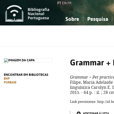
PT
EN
FR
Sobre
Pesquisa
Sobre a Bibliografia Nacional
Simples
Conhecimento, Informação...
Conhecimento, Informação...
Combinada
A
Ciências sociais...
Ciências sociais...
Arte, desporto...
Arte, desporto...
Grammar + P
ENCONTRAR EM BIBLIOTECAS
Grammar + Pet practic
BNP
Filipe, Maria Adelaide 
PORBASE
linguística Carolyn E. Le
2015. - 64 p. : il. ; 28
Link persistente: http://id
ADICIONAR À LISTA