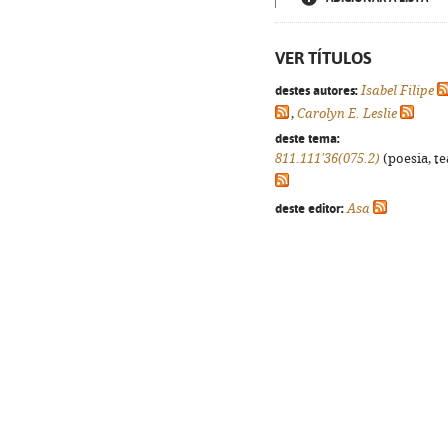
VER TÍTULOS
destes autores:
Isabel Filipe
,
Carolyn E. Leslie
deste tema:
811.111'36(075.2)
(poesia, te
deste editor:
Asa