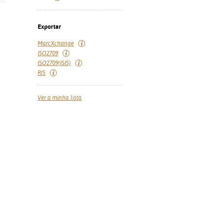
Exportar
MarcXchange
ISO2709
ISO2709(ISIS)
RIS
Ver a minha lista