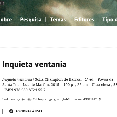
FR
Sobre
Pesquisa
Temas
Editores
Tipo 
obre a Bibliografia Nacional
imples
onhecimento, Informação...
onhecimento, Informação...
Combinada
A minha lista
Como utilizar
Filosofia, psicologia...
Filosofia, psicologia...
Perguntas frequente
iências sociais...
iências sociais...
Ciências exatas e naturais...
Ciências exatas e naturais...
rte, desporto...
rte, desporto...
Literatura, linguística...
Literatura, linguística...
Inquieta ventania
Inquieta ventania
/ Sofia Champlon de Barros. - 1ª ed. - Póvoa de
Santa Iria : Lua de Marfim, 2015. - 100 p. ; 22 cm. - (Lua cheia ; 53
- ISBN 978-989-8724-55-7
Link persistente: http://id.bnportugal.gov.pt/bib/bibnacional/1911917
ADICIONAR À LISTA