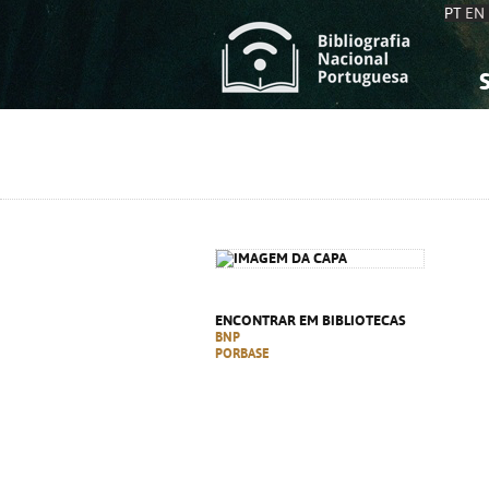
PT
EN
S
S
C
C
C
C
A
A
ENCONTRAR EM BIBLIOTECAS
BNP
PORBASE