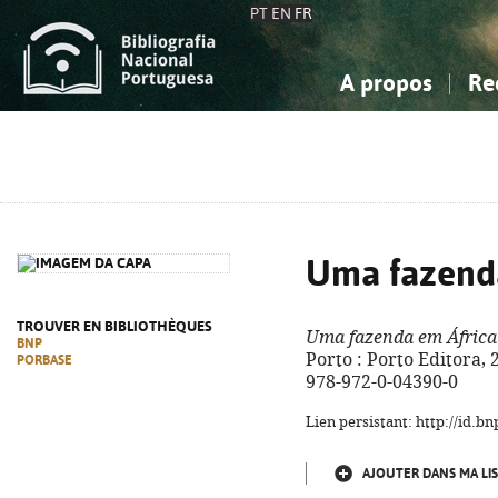
PT
EN
FR
A propos
Re
La Bibliographie Nationale
Simple
Connaissance, Information...
Connaissance, Information...
Avancée
Mes 
Sciences sociales...
Sciences sociales...
Arts, sport...
Arts, sport...
Uma fazend
TROUVER EN BIBLIOTHÈQUES
Uma fazenda em África
BNP
Porto : Porto Editora, 20
PORBASE
978-972-0-04390-0
Lien persistant: http://id.
AJOUTER DANS MA LIS