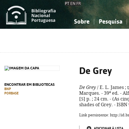
PT
EN
FR
Sobre
Pesquisa
Sobre a Bibliografia Nacional
Simples
Conhecimento, Informação...
Conhecimento, Informação...
Combinada
A
Ciências sociais...
Ciências sociais...
Arte, desporto...
Arte, desporto...
De Grey
ENCONTRAR EM BIBLIOTECAS
De Grey
/ E. L. James ;
BNP
Marques. - 39ª ed. - Al
PORBASE
[5] p. ; 24 cm. - (As cin
shades of Grey. - ISBN
Link persistente: http://id
ADICIONAR À LISTA