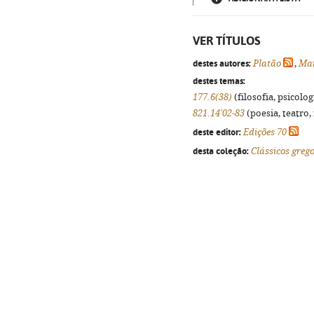
VER TÍTULOS
destes autores:
Platão
,
Mar
destes temas:
177.6(38)
(filosofia, psicologi
821.14'02-83
(poesia, teatro,
deste editor:
Edições 70
desta coleção:
Clássicos grego