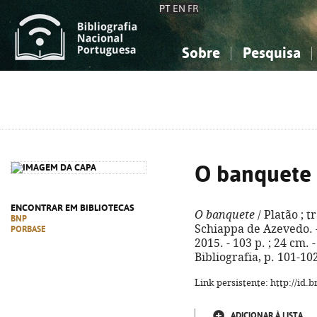
PT
EN
FR
Sobre
Pesquisa
Sobre a Bibliografia Nacional
Simples
Conhecimento, Informação...
Conhecimento, Informação...
Combinada
A
Ciências sociais...
Ciências sociais...
Arte, desporto...
Arte, desporto...
O banquete
ENCONTRAR EM BIBLIOTECAS
O banquete
/ Platão ; 
BNP
Schiappa de Azevedo. - 
PORBASE
2015. - 103 p. ; 24 cm. -
Bibliografia, p. 101-10
Link persistente: http://id
ADICIONAR À LISTA