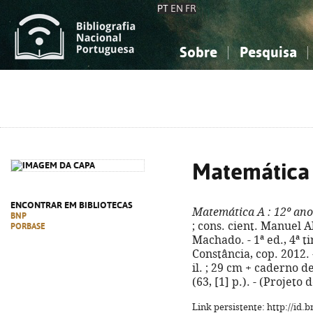
PT
EN
FR
Sobre
Pesquisa
Sobre a Bibliografia Nacional
Simples
Conhecimento, Informação...
Conhecimento, Informação...
Combinada
A
Ciências sociais...
Ciências sociais...
Arte, desporto...
Arte, desporto...
Matemática
ENCONTRAR EM BIBLIOTECAS
Matemática A
: 12º ano
BNP
; cons. cient. Manuel 
PORBASE
Machado. - 1ª ed., 4ª ti
Constância, cop. 2012. - 3
il. ; 29 cm + caderno 
(63, [1] p.). - (Projeto
Link persistente: http://id