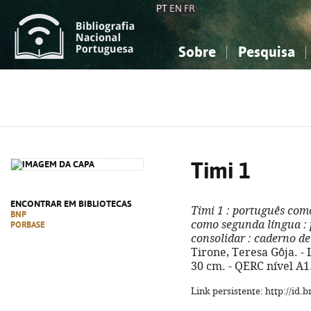
PT
EN
FR
Sobre
Pesquisa
Sobre a Bibliografia Nacional
Simples
Conhecimento, Informação...
Conhecimento, Informação...
Combinada
A
Ciências sociais...
Ciências sociais...
Arte, desporto...
Arte, desporto...
Timi 1
ENCONTRAR EM BIBLIOTECAS
Timi 1
: português como
BNP
como segunda língua
: 
PORBASE
consolidar
: caderno de
Tirone, Teresa Gôja. - Li
30 cm. - QERC nível A1
Link persistente: http://id