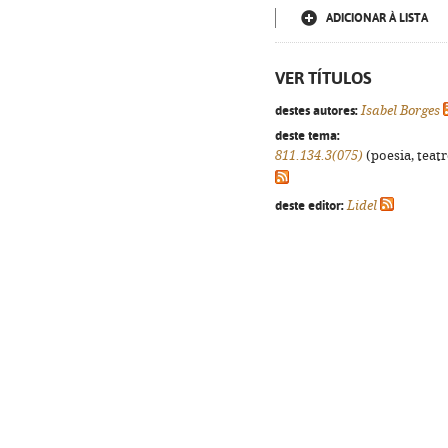
ADICIONAR À LISTA
VER TÍTULOS
destes autores:
Isabel Borges
deste tema:
811.134.3(075)
(poesia, teatr
deste editor:
Lidel