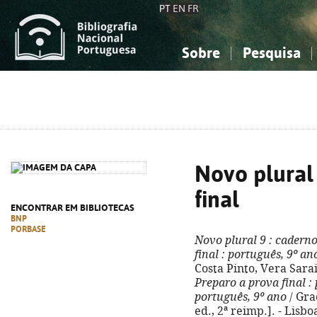
PT
EN
FR
Sobre
Pesquisa
Sobre a Bibliografia Nacional
Simples
Conhecimento, Informação...
Conhecimento, Informação...
Combinada
A
Ciências sociais...
Ciências sociais...
Arte, desporto...
Arte, desporto...
Novo plural 
final
ENCONTRAR EM BIBLIOTECAS
BNP
PORBASE
Novo plural 9
: caderno
final
: português, 9º ano
Costa Pinto, Vera Sarai
Preparo a prova final
: 
português, 9º ano
/ Gra
ed., 2ª reimp.]. - Lisboa