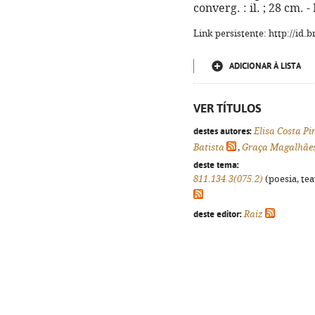
converg. : il. ; 28 cm.
Link persistente: http://id
ADICIONAR À LISTA
VER TÍTULOS
destes autores:
Elisa Costa Pi
Batista
,
Graça Magalhãe
deste tema:
811.134.3(075.2)
(poesia, tea
deste editor:
Raiz