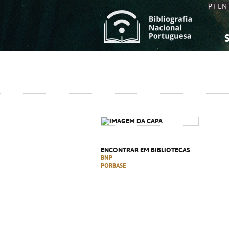
PT
EN
S
S
C
C
C
C
A
A
ENCONTRAR EM BIBLIOTECAS
BNP
PORBASE