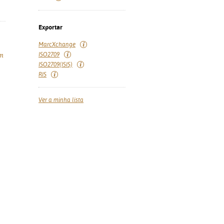
Exportar
MarcXchange
ISO2709
im
ISO2709(ISIS)
RIS
Ver a minha lista