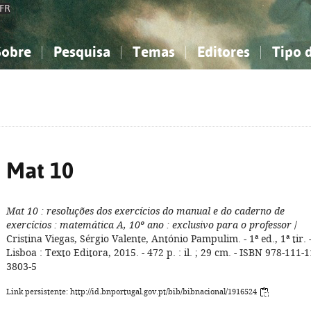
FR
Sobre
Pesquisa
Temas
Editores
Tipo 
obre a Bibliografia Nacional
imples
onhecimento, Informação...
onhecimento, Informação...
Combinada
A minha lista
Como utilizar
Filosofia, psicologia...
Filosofia, psicologia...
Perguntas frequente
iências sociais...
iências sociais...
Ciências exatas e naturais...
Ciências exatas e naturais...
rte, desporto...
rte, desporto...
Literatura, linguística...
Literatura, linguística...
Mat 10
Mat 10
: resoluções dos exercícios do manual e do caderno de
exercícios
: matemática A, 10º ano
: exclusivo para o professor
/
Cristina Viegas, Sérgio Valente, António Pampulim. - 1ª ed., 1ª tir. 
Lisboa : Texto Editora, 2015. - 472 p. : il. ; 29 cm. - ISBN 978-111-1
3803-5
Link persistente: http://id.bnportugal.gov.pt/bib/bibnacional/1916524