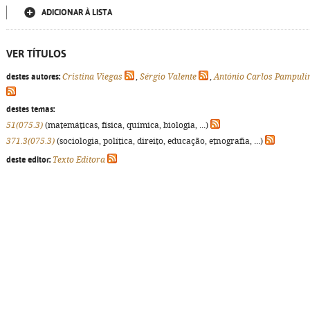
ADICIONAR À LISTA
VER TÍTULOS
destes autores:
Cristina Viegas
,
Sérgio Valente
,
António Carlos Pampul
destes temas:
51(075.3)
(matemáticas, física, química, biologia, ...)
371.3(075.3)
(sociologia, política, direito, educação, etnografia, ...)
deste editor:
Texto Editora