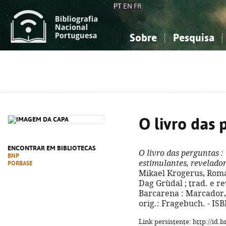
PT
EN
FR
Sobre
Pesquisa
Sobre a Bibliografia Nacional
Simples
Conhecimento, Informação...
Conhecimento, Informação...
Combinada
A
Ciências sociais...
Ciências sociais...
Arte, desporto...
Arte, desporto...
O livro das 
ENCONTRAR EM BIBLIOTECAS
O livro das perguntas
:
BNP
estimulantes, revelador
PORBASE
Mikael Krogerus, Roman
Dag Grùdal ; trad. e rev
Barcarena : Marcador, 20
orig.: Fragebuch. - IS
Link persistente: http://id