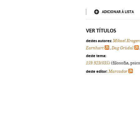
ADICIONAR À LISTA
VER TÍTULOS
destes autores:
Mikael Kroger
Earnhart
,
Dag Grùdal
deste tema:
159.923(035)
(filosofia, psico
deste editor:
Marcador