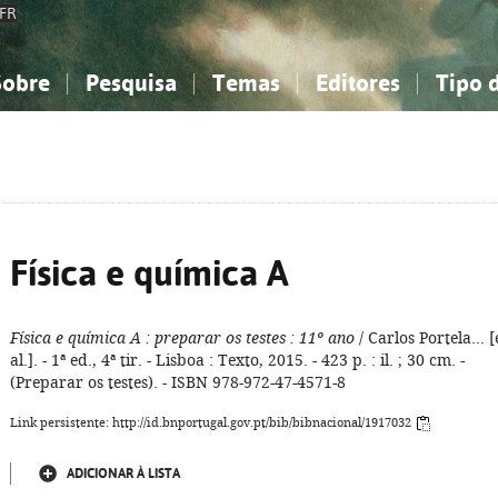
FR
Sobre
Pesquisa
Temas
Editores
Tipo 
obre a Bibliografia Nacional
imples
onhecimento, Informação...
onhecimento, Informação...
Combinada
A minha lista
Como utilizar
Filosofia, psicologia...
Filosofia, psicologia...
Perguntas frequente
iências sociais...
iências sociais...
Ciências exatas e naturais...
Ciências exatas e naturais...
rte, desporto...
rte, desporto...
Literatura, linguística...
Literatura, linguística...
Física e química A
Física e química A
: preparar os testes
: 11º ano
/ Carlos Portela... [
al.]. - 1ª ed., 4ª tir. - Lisboa : Texto, 2015. - 423 p. : il. ; 30 cm. -
(Preparar os testes). - ISBN 978-972-47-4571-8
Link persistente: http://id.bnportugal.gov.pt/bib/bibnacional/1917032
ADICIONAR À LISTA