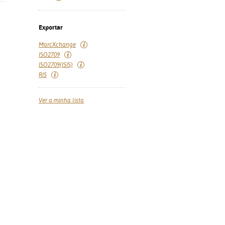
Exportar
MarcXchange
ISO2709
ISO2709(ISIS)
RIS
Ver a minha lista