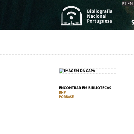
PT
EN
S
S
C
C
C
C
A
A
ENCONTRAR EM BIBLIOTECAS
BNP
PORBASE