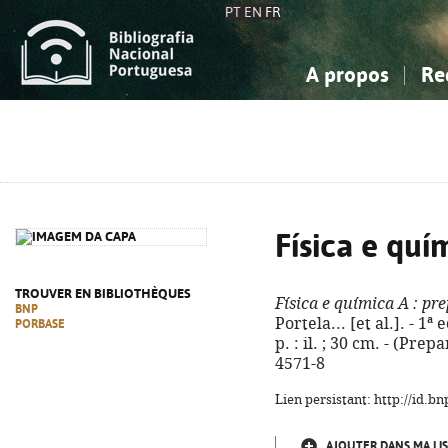
PT
EN
FR
A propos
Re
La Bibliographie Nationale
Simple
Connaissance, Information...
Connaissance, Information...
Avancée
Mes 
Sciences sociales...
Sciences sociales...
Arts, sport...
Arts, sport...
Física e quí
TROUVER EN BIBLIOTHÈQUES
Física e química A
: pre
BNP
Portela... [et al.]. - 1ª 
PORBASE
p. : il. ; 30 cm. - (Prep
4571-8
Lien persistant: http://id.
AJOUTER DANS MA LIS