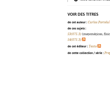
VOIR DES TITRES
de cet auteur :
Carlos Portela
de ces sujets :
53(075.3)
(matemáticas, física
54(075.3)
de cet éditeur :
Texto
de cette collection / série :
Pre