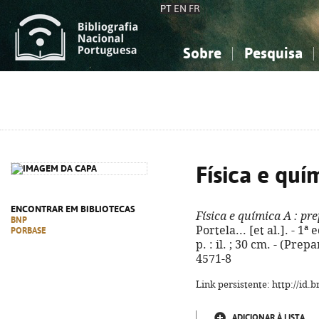
PT
EN
FR
Sobre
Pesquisa
Sobre a Bibliografia Nacional
Simples
Conhecimento, Informação...
Conhecimento, Informação...
Combinada
A
Ciências sociais...
Ciências sociais...
Arte, desporto...
Arte, desporto...
Física e quí
ENCONTRAR EM BIBLIOTECAS
Física e química A
: pre
BNP
Portela... [et al.]. - 1ª 
PORBASE
p. : il. ; 30 cm. - (Prep
4571-8
Link persistente: http://id
ADICIONAR À LISTA