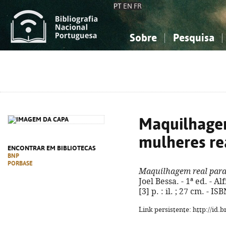
PT
EN
FR
Sobre
Pesquisa
Sobre a Bibliografia Nacional
Simples
Conhecimento, Informação...
Conhecimento, Informação...
Combinada
A
Ciências sociais...
Ciências sociais...
Arte, desporto...
Arte, desporto...
Maquilhagem
mulheres re
ENCONTRAR EM BIBLIOTECAS
BNP
PORBASE
Maquilhagem real para
Joel Bessa. - 1ª ed. - A
[3] p. : il. ; 27 cm. - 
Link persistente: http://id