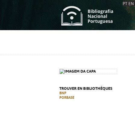
PT
EN
L
S
C
C
S
S
A
A
TROUVER EN BIBLIOTHÈQUES
BNP
PORBASE