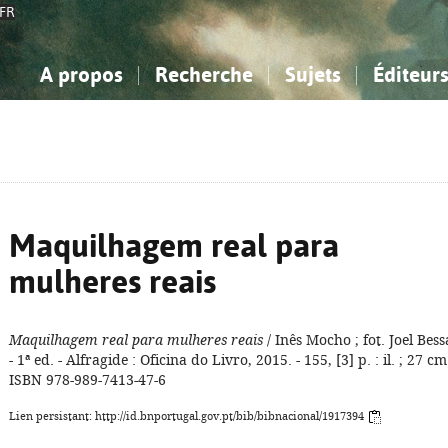
FR
A propos
Recherche
Sujets
Éditeur
a Bibliographie Nationale
imple
onnaissance, Information...
onnaissance, Information...
Avancée
Mes notices
Comment utiliser
Philosophie, psychologie...
Philosophie, psychologie...
Aide - FAQ
ciences sociales...
ciences sociales...
Mathématiques, sciences
Mathématiques, sciences
rts, sport...
rts, sport...
naturelles...
Littérature, linguistique...
naturelles...
Littérature, linguistique...
Maquilhagem real para
mulheres reais
Maquilhagem real para mulheres reais
/ Inês Mocho ; fot. Joel Bess
- 1ª ed. - Alfragide : Oficina do Livro, 2015. - 155, [3] p. : il. ; 27 cm.
ISBN 978-989-7413-47-6
Lien persistant: http://id.bnportugal.gov.pt/bib/bibnacional/1917394