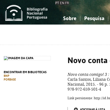
PT
EN
FR
Sobre
Pesquisa
Sobre a Bibliografia Nacional
Simples
Conhecimento, Informação...
Conhecimento, Informação...
Combinada
A
Ciências sociais...
Ciências sociais...
Arte, desporto...
Arte, desporto...
Novo conta 
ENCONTRAR EM BIBLIOTECAS
Novo conta comigo! 3
:
BNP
Carla Santos, Liliana C
PORBASE
Nacional, 2015. - 96 p. 
978-972-659-501-4
Link persistente: http://id
ADICIONAR À LISTA