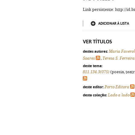
Link persistente: http://id
ADICIONAR À LISTA
VER TÍTULOS
destes autores:
Maria Favero
Soares
,
Teresa S. Ferreira
deste tema:
811.134.3(075)
(poesia, teatr
deste editor:
Porto Editora
desta coleção:
Lado a lado