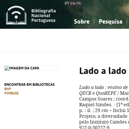
PT
EN
FR
Sobre
Pesquisa
Sobre a Bibliografia Nacional
Simples
Conhecimento, Informação...
Conhecimento, Informação...
Combinada
A
Ciências sociais...
Ciências sociais...
Arte, desporto...
Arte, desporto...
Lado a lado
ENCONTRAR EM BIBLIOTECAS
Lado a lado
: ensino de
BNP
QECR e QuaREPE
/ Mar
PORBASE
Campos Soares ; coord. 
Raquel Simões. - [1ª ed.
p. : il. ; 29 cm + Inclu
Projeto, a diversidade
pelo Instituto Camões 
972-0-30222-9