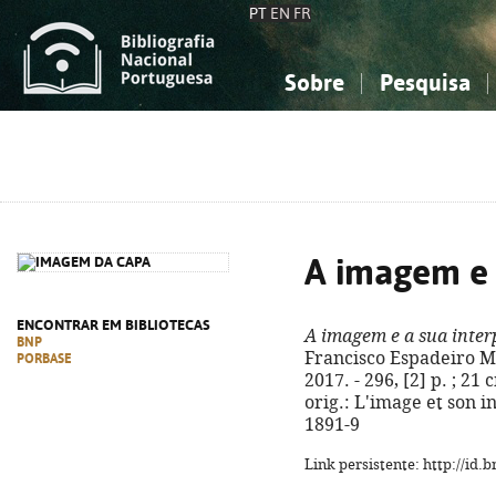
PT
EN
FR
Sobre
Pesquisa
Sobre a Bibliografia Nacional
Simples
Conhecimento, Informação...
Conhecimento, Informação...
Combinada
A
Ciências sociais...
Ciências sociais...
Arte, desporto...
Arte, desporto...
A imagem e 
ENCONTRAR EM BIBLIOTECAS
A imagem e a sua inter
BNP
Francisco Espadeiro Mar
PORBASE
2017. - 296, [2] p. ; 21
orig.: L'image et son i
1891-9
Link persistente: http://id