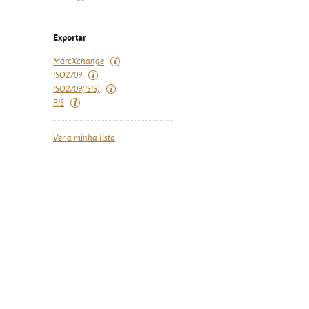
Exportar
MarcXchange
ISO2709
ISO2709(ISIS)
RIS
Ver a minha lista