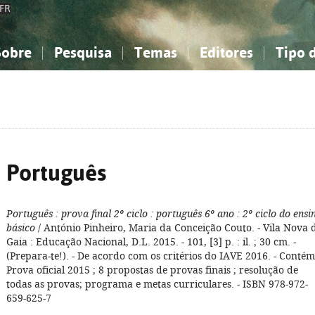
FR
Sobre
Pesquisa
Temas
Editores
Tipo 
obre a Bibliografia Nacional
imples
onhecimento, Informação...
onhecimento, Informação...
Combinada
A minha lista
Como utilizar
Filosofia, psicologia...
Filosofia, psicologia...
Perguntas frequente
iências sociais...
iências sociais...
Ciências exatas e naturais...
Ciências exatas e naturais...
rte, desporto...
rte, desporto...
Literatura, linguística...
Literatura, linguística...
Português
Português
: prova final 2º ciclo
: português 6º ano
: 2º ciclo do ensi
básico
/ António Pinheiro, Maria da Conceição Couto. - Vila Nova 
Gaia : Educação Nacional, D.L. 2015. - 101, [3] p. : il. ; 30 cm. -
(Prepara-te!). - De acordo com os critérios do IAVE 2016. - Contém
Prova oficial 2015 ; 8 propostas de provas finais ; resolução de
todas as provas; programa e metas curriculares. - ISBN 978-972-
659-625-7