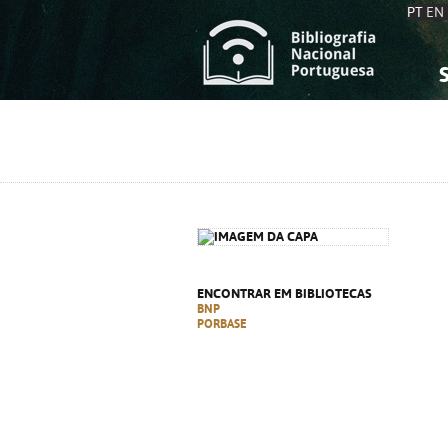
PT
EN
S
S
C
C
C
C
A
A
ENCONTRAR EM BIBLIOTECAS
BNP
PORBASE