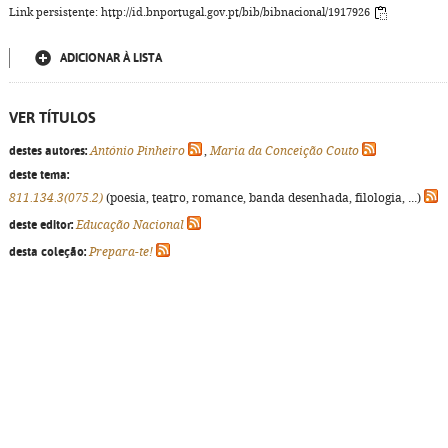
Link persistente: http://id.bnportugal.gov.pt/bib/bibnacional/1917926
ADICIONAR À LISTA
VER TÍTULOS
destes autores:
António Pinheiro
,
Maria da Conceição Couto
deste tema:
811.134.3(075.2)
(poesia, teatro, romance, banda desenhada, filologia, ...)
deste editor:
Educação Nacional
desta coleção:
Prepara-te!