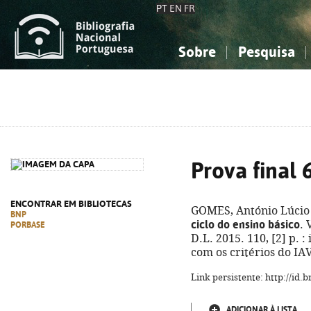
PT
EN
FR
Sobre
Pesquisa
Sobre a Bibliografia Nacional
Simples
Conhecimento, Informação...
Conhecimento, Informação...
Combinada
A
Ciências sociais...
Ciências sociais...
Arte, desporto...
Arte, desporto...
Prova final 
ENCONTRAR EM BIBLIOTECAS
GOMES, António Lúcio
BNP
ciclo do ensino básico
. 
PORBASE
D.L. 2015. 110, [2] p. :
com os critérios do IA
Link persistente: http://id
ADICIONAR À LISTA