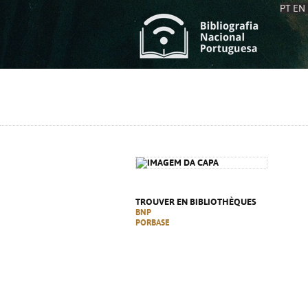
PT
EN
L
S
C
C
S
S
A
A
TROUVER EN BIBLIOTHÈQUES
BNP
PORBASE