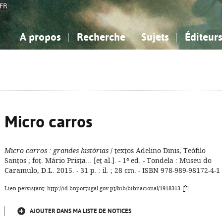
FR
A propos
Recherche
Sujets
Éditeur
a Bibliographie Nationale
imple
onnaissance, Information...
onnaissance, Information...
Avancée
Mes notices
Comment utiliser
Philosophie, psychologie...
Philosophie, psychologie...
Aide - FAQ
ciences sociales...
ciences sociales...
Mathématiques, sciences
Mathématiques, sciences
rts, sport...
rts, sport...
naturelles...
Littérature, linguistique...
naturelles...
Littérature, linguistique...
Micro carros
Micro carros
: grandes histórias
/ textos Adelino Dinis, Teófilo
Santos ; fot. Mário Prista... [et al.]. - 1ª ed. - Tondela : Museu do
Caramulo, D.L. 2015. - 31 p. : il. ; 28 cm. - ISBN 978-989-98172-4-1
Lien persistant: http://id.bnportugal.gov.pt/bib/bibnacional/1918313
AJOUTER DANS MA LISTE DE NOTICES