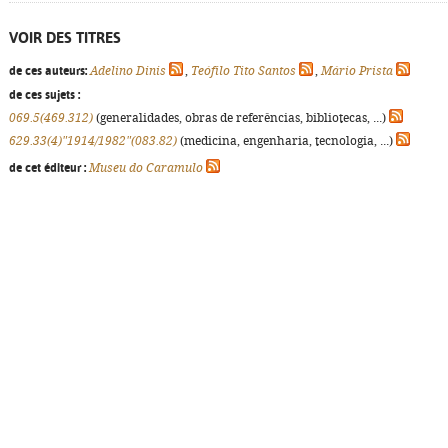
VOIR DES TITRES
de ces auteurs:
Adelino Dinis
,
Teófilo Tito Santos
,
Mário Prista
de ces sujets :
069.5(469.312)
(generalidades, obras de referências, bibliotecas, ...)
629.33(4)"1914/1982"(083.82)
(medicina, engenharia, tecnologia, ...)
de cet éditeur :
Museu do Caramulo