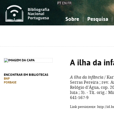
PT
EN
FR
Sobre
Pesquisa
Sobre a Bibliografia Nacional
Simples
Conhecimento, Informação...
Conhecimento, Informação...
Combinada
A
Ciências sociais...
Ciências sociais...
Arte, desporto...
Arte, desporto...
A ilha da in
ENCONTRAR EM BIBLIOTECAS
A ilha da infância
/ Kar
BNP
Serras Pereira ; rev. A
PORBASE
Relógio d'Água, cop. 20
luta ; 3). - Tít. orig.:
641-567-9
Link persistente: http://id