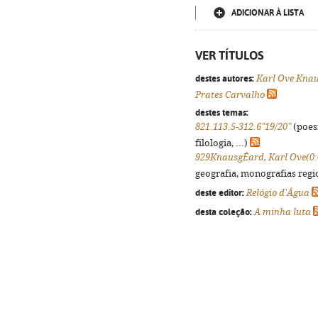
ADICIONAR À LISTA
VER TÍTULOS
destes autores:
Karl Ove Kna
Prates Carvalho
destes temas:
821.113.5-312.6"19/20"
(poes
filologia, ...)
929KnausgÊard, Karl Ove(0:
geografia, monografias regio
deste editor:
Relógio d'Água
desta coleção:
A minha luta