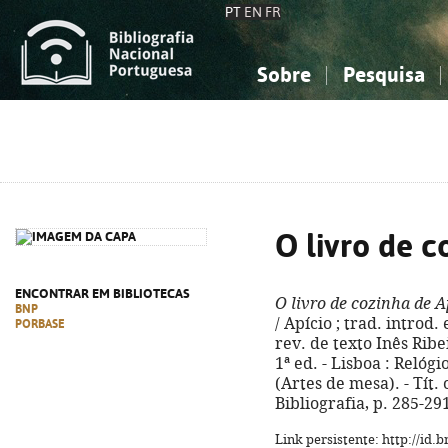
PT
EN
FR
Sobre
Pesquisa
Sobre a Bibliografia Nacional
Simples
Conhecimento, Informação...
Conhecimento, Informação...
Combinada
A
Ciências sociais...
Ciências sociais...
Arte, desporto...
Arte, desporto...
O livro de c
ENCONTRAR EM BIBLIOTECAS
O livro de cozinha de A
BNP
/ Apício ; trad. introd.
PORBASE
rev. de texto Inês Ribe
1ª ed. - Lisboa : Relógio
(Artes de mesa). - Tít. 
Bibliografia, p. 285-29
Link persistente: http://id