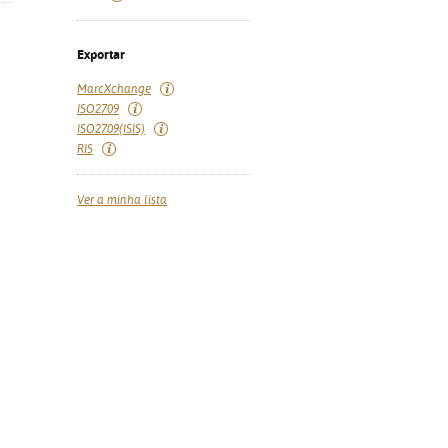
Exportar
MarcXchange
ISO2709
ISO2709(ISIS)
RIS
Ver a minha lista