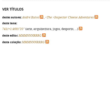
VER TÍTULOS
destes autores:
André Ruivo
,
<The >Inspector Cheese Adventures
deste tema:
741(=1:469)"20"
(arte, arquitectura, jogos, desporto, ...)
deste editor:
MMMNNNRRRG
desta coleção:
MMMNNNRRRG