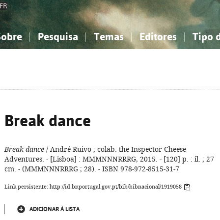
FR
Sobre
Pesquisa
Temas
Editores
Tipo 
obre a Bibliografia Nacional
imples
onhecimento, Informação...
onhecimento, Informação...
Combinada
A minha lista
Como utilizar
Filosofia, psicologia...
Filosofia, psicologia...
Perguntas frequente
iências sociais...
iências sociais...
Ciências exatas e naturais...
Ciências exatas e naturais...
rte, desporto...
rte, desporto...
Literatura, linguística...
Literatura, linguística...
Break dance
Break dance
/ André Ruivo ; colab. the Inspector Cheese
Adventures. - [Lisboa] : MMMNNNRRRG, 2015. - [120] p. : il. ; 27
cm. - (MMMNNNRRRG ; 28). - ISBN 978-972-8515-31-7
Link persistente: http://id.bnportugal.gov.pt/bib/bibnacional/1919058
ADICIONAR À LISTA