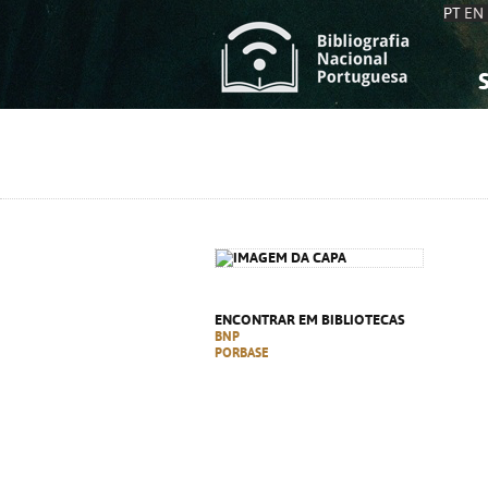
PT
EN
S
S
C
C
C
C
A
A
ENCONTRAR EM BIBLIOTECAS
BNP
PORBASE