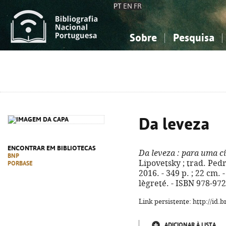
PT
EN
FR
Sobre
Pesquisa
Sobre a Bibliografia Nacional
Simples
Conhecimento, Informação...
Conhecimento, Informação...
Combinada
A
Ciências sociais...
Ciências sociais...
Arte, desporto...
Arte, desporto...
Da leveza
ENCONTRAR EM BIBLIOTECAS
Da leveza
: para uma ci
BNP
Lipovetsky ; trad. Pedr
PORBASE
2016. - 349 p. ; 22 cm. -
lègreté. - ISBN 978-97
Link persistente: http://id
ADICIONAR À LISTA