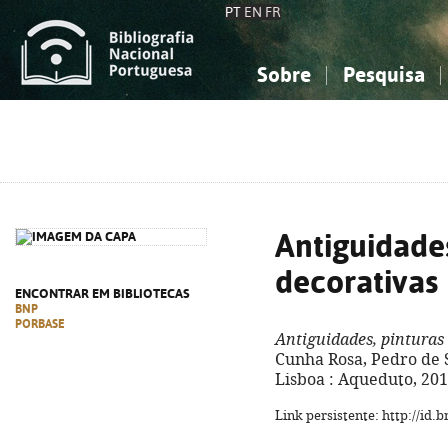
PT
EN
FR
Sobre
Pesquisa
Sobre a Bibliografia Nacional
Simples
Conhecimento, Informação...
Conhecimento, Informação...
Combinada
A
Ciências sociais...
Ciências sociais...
Arte, desporto...
Arte, desporto...
Antiguidades
decorativas
ENCONTRAR EM BIBLIOTECAS
BNP
PORBASE
Antiguidades, pinturas 
Cunha Rosa, Pedro de S
Lisboa : Aqueduto, 2015.
Link persistente: http://id