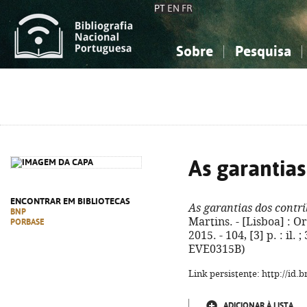
PT
EN
FR
Sobre
Pesquisa
Sobre a Bibliografia Nacional
Simples
Conhecimento, Informação...
Conhecimento, Informação...
Combinada
A
Ciências sociais...
Ciências sociais...
Arte, desporto...
Arte, desporto...
As garantias
ENCONTRAR EM BIBLIOTECAS
As garantias dos contr
BNP
Martins. - [Lisboa] : O
PORBASE
2015. - 104, [3] p. : il.
EVE0315B)
Link persistente: http://id
ADICIONAR À LISTA