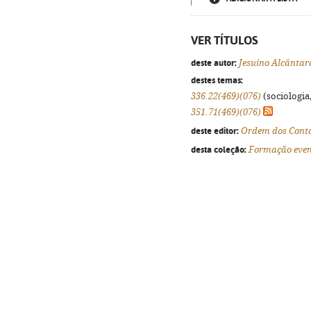
VER TÍTULOS
deste autor:
Jesuíno Alcântar
destes temas:
336.22(469)(076)
(sociologia,
351.71(469)(076)
deste editor:
Ordem dos Contab
desta coleção:
Formação even