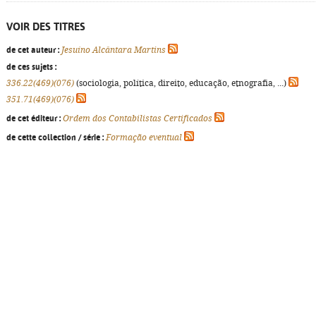
VOIR DES TITRES
de cet auteur :
Jesuíno Alcântara Martins
de ces sujets :
336.22(469)(076)
(sociologia, política, direito, educação, etnografia, ...)
351.71(469)(076)
de cet éditeur :
Ordem dos Contabilistas Certificados
de cette collection / série :
Formação eventual