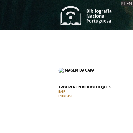
PT
EN
L
S
C
C
S
S
A
A
TROUVER EN BIBLIOTHÈQUES
BNP
PORBASE