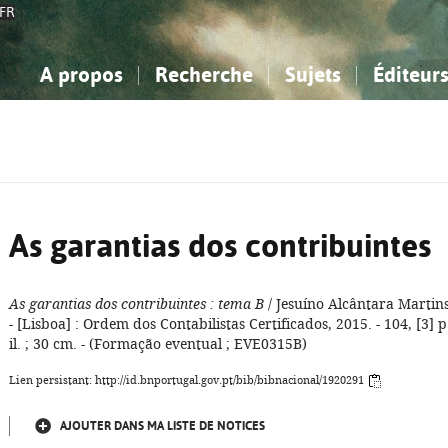
FR
A propos
Recherche
Sujets
Éditeur
a Bibliographie Nationale
imple
onnaissance, Information...
onnaissance, Information...
Avancée
Mes notices
Comment utiliser
Philosophie, psychologie...
Philosophie, psychologie...
Aide - FAQ
ciences sociales...
ciences sociales...
Mathématiques, sciences
Mathématiques, sciences
rts, sport...
rts, sport...
naturelles...
Littérature, linguistique...
naturelles...
Littérature, linguistique...
As garantias dos contribuintes
As garantias dos contribuintes
: tema B
/ Jesuíno Alcântara Martins
- [Lisboa] : Ordem dos Contabilistas Certificados, 2015. - 104, [3] p.
il. ; 30 cm. - (Formação eventual ; EVE0315B)
Lien persistant: http://id.bnportugal.gov.pt/bib/bibnacional/1920291
AJOUTER DANS MA LISTE DE NOTICES