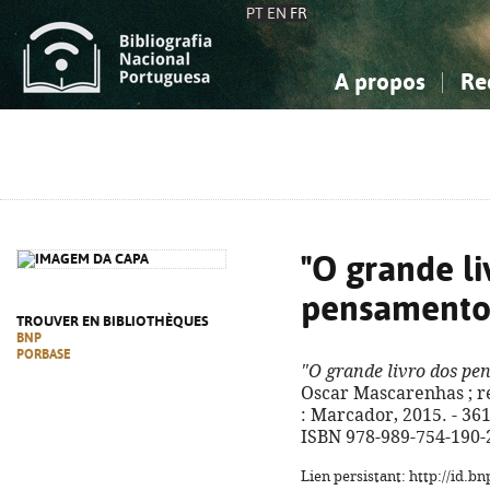
PT
EN
FR
A propos
Re
La Bibliographie Nationale
Simple
Connaissance, Information...
Connaissance, Information...
Avancée
Mes 
Sciences sociales...
Sciences sociales...
Arts, sport...
Arts, sport...
"O grande li
pensamentos
TROUVER EN BIBLIOTHÈQUES
BNP
PORBASE
"O grande livro dos pe
Oscar Mascarenhas ; rev
: Marcador, 2015. - 361,
ISBN 978-989-754-190-
Lien persistant: http://id.