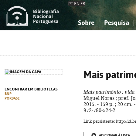
PT
EN
FR
Sobre
Pesquisa
Sobre a Bibliografia Nacional
Simples
Conhecimento, Informação...
Conhecimento, Informação...
Combinada
A
Ciências sociais...
Ciências sociais...
Arte, desporto...
Arte, desporto...
Mais patrim
ENCONTRAR EM BIBLIOTECAS
Mais património
: vida
BNP
Miguel Noras ; pref. Jo
PORBASE
2015. - 159 p. ; 20 cm. 
972-780-524-2
Link persistente: http://id
ADICIONAR À LISTA